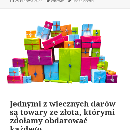
Data
Kategorie
Tagi
25 czerwca 2022
zdrowie
ubezpiecznia
publikacji
Jednymi z wiecznych darów
są towary ze złota, którymi
zdołamy obdarować
każdego.