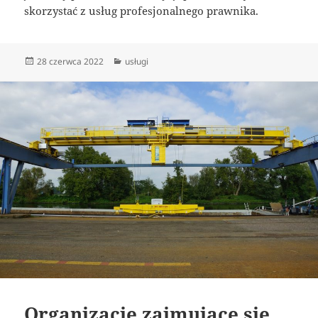
skorzystać z usług profesjonalnego prawnika.
Data
Kategorie
28 czerwca 2022
usługi
publikacji
Organizacje zajmujące się