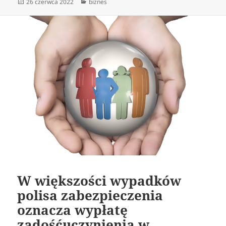
Data
Kategorie
26 czerwca 2022
biznes
publikacji
W większości wypadków
polisa zabezpieczenia
oznacza wypłatę
zadośćuczynienia w