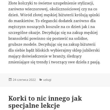
Złote kolczyki to świetne uzupełnienie stylizacji,
zarówno wieczorowej, okolicznościowej czy na co
dzień. Wśród złotej męskiej biżuterii królują spinki
do mankietów. To elegancki dodatek zarówno dla
mężczyzn noszących koszule na co dzień jak i na
szczególne okazje. Decydując się na zakup męskiej
bransoletki powinno się postawić na solidne,
grubsze modele. Decydując się na zakup biżuterii
dla siebie bądź bliskich wybierajmy sklep jubilerski
mający doświadczenie w branży, śledzący
zmieniające się trendy i tworzący swe dzieła z pasją.
Data
Kategorie
24 czerwca 2022
usługi
publikacji
Korki to nic innego jak
specjalne lekcje