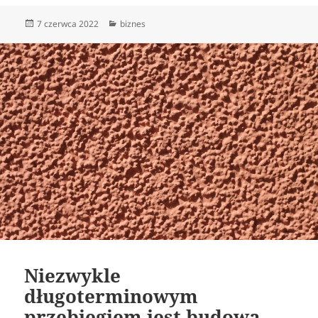
Data
Kategorie
7 czerwca 2022
biznes
publikacji
Niezwykle
długoterminowym
przebiegiem jest budowa