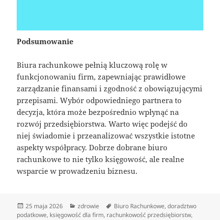
Podsumowanie
Biura rachunkowe pełnią kluczową rolę w
funkcjonowaniu firm, zapewniając prawidłowe
zarządzanie finansami i zgodność z obowiązującymi
przepisami. Wybór odpowiedniego partnera to
decyzja, która może bezpośrednio wpłynąć na
rozwój przedsiębiorstwa. Warto więc podejść do
niej świadomie i przeanalizować wszystkie istotne
aspekty współpracy. Dobrze dobrane biuro
rachunkowe to nie tylko księgowość, ale realne
wsparcie w prowadzeniu biznesu.
Data
Kategorie
Tagi
25 maja 2026
zdrowie
Biuro Rachunkowe
,
doradztwo
publikacji
podatkowe
,
księgowość dla firm
,
rachunkowość przedsiębiorstw
,