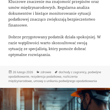
Kluczowe znaczenie ma znajomość przepisów oraz
umów międzynarodowych. Regularna analiza
dokumentów i bieżące monitorowanie sytuacji
podatkowej znacząco zwiększają bezpieczeństwo
finansowe.
Dobrze przygotowany podatnik działa spokojniej. W
razie wątpliwości warto skonsultować swoją
sytuację ze specjalistą, który pomoże dobrać
optymalne rozwiązania.
Data
Kategorie
Tagi
26 lutego 2026
zdrowie
dochody z zagranicy
,
podwójne
publikacji
opodatkowanie
,
rezydencja podatkowa
,
rozliczenia
międzynarodowe
,
umowy o unikaniu podwójnego opodatkowania