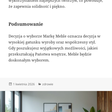
wykorzystaniem najlepszych tworzyw, co powoduje,
że zapewnia solidność i piękno.
Podsumowanie
Decyzja o wyborze Markę Meble oznacza decyzja w
wysokiej gatunku wyroby oraz współczesny styl.
Gdy poszukujesz wyjątkowych możliwości, jakieś
przekształcają Państwa wnętrze, Meble będzie
doskonałym wyborem.
Data
Kategorie
1 kwietnia 2026
zdrowie
publikacji