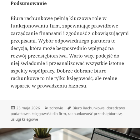
Podsumowanie
Biura rachunkowe pełnią kluczową rolę w
funkcjonowaniu firm, zapewniając prawidłowe
zarządzanie finansami i zgodność z obowiązującymi
przepisami. Wybór odpowiedniego partnera to
decyzja, która może bezpośrednio wpłynąć na
rozwój przedsiębiorstwa. Warto więc podejść do
niej świadomie i przeanalizować wszystkie istotne
aspekty współpracy. Dobrze dobrane biuro
rachunkowe to nie tylko księgowość, ale realne
wsparcie w prowadzeniu biznesu.
Data
Kategorie
Tagi
25 maja 2026
zdrowie
Biuro Rachunkowe
,
doradztwo
publikacji
podatkowe
,
księgowość dla firm
,
rachunkowość przedsiębiorstw
,
usługi księgowe